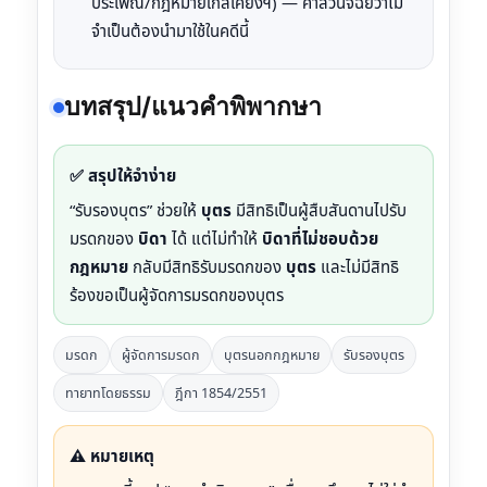
ประเพณี/กฎหมายใกล้เคียงฯ) — ศาลวินิจฉัยว่าไม่
จำเป็นต้องนำมาใช้ในคดีนี้
บทสรุป/แนวคำพิพากษา
✅ สรุปให้จำง่าย
“รับรองบุตร” ช่วยให้
บุตร
มีสิทธิเป็นผู้สืบสันดานไปรับ
มรดกของ
บิดา
ได้ แต่ไม่ทำให้
บิดาที่ไม่ชอบด้วย
กฎหมาย
กลับมีสิทธิรับมรดกของ
บุตร
และไม่มีสิทธิ
ร้องขอเป็นผู้จัดการมรดกของบุตร
มรดก
ผู้จัดการมรดก
บุตรนอกกฎหมาย
รับรองบุตร
ทายาทโดยธรรม
ฎีกา 1854/2551
⚠️ หมายเหตุ