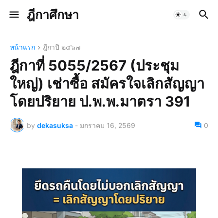
ฎีกาศึกษา
หน้าแรก
ฎีกาปี ๒๕๖๗
ฎีกาที่ 5055/2567 (ประชุม
ใหญ่) เช่าซื้อ สมัครใจเลิกสัญญา
โดยปริยาย ป.พ.พ.มาตรา 391
by
dekasuksa
-
มกราคม 16, 2569
0