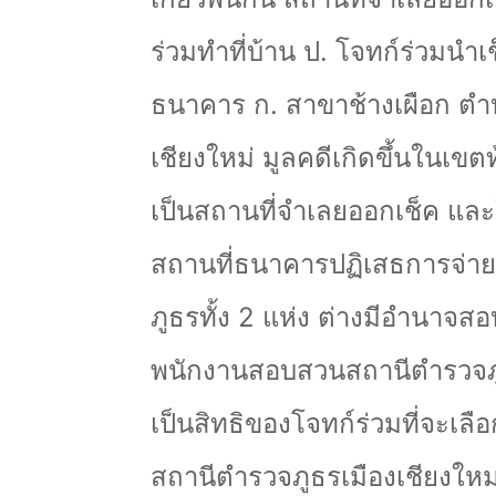
ร่วมทำที่บ้าน ป. โจทก์ร่วมนำเ
ธนาคาร ก. สาขาช้างเผือก ตำบล
เชียงใหม่ มูลคดีเกิดขึ้นในเขตท
เป็นสถานที่จำเลยออกเช็ค และใ
สถานที่ธนาคารปฏิเสธการจ่า
ภูธรทั้ง 2 แห่ง ต่างมีอำนาจส
พนักงานสอบสวนสถานีตำรวจภูธ
เป็นสิทธิของโจทก์ร่วมที่จะเล
สถานีตำรวจภูธรเมืองเชียงให