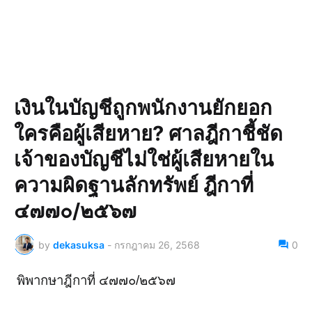
เงินในบัญชีถูกพนักงานยักยอก
ใครคือผู้เสียหาย? ศาลฎีกาชี้ชัด
เจ้าของบัญชีไม่ใช่ผู้เสียหายใน
ความผิดฐานลักทรัพย์ ฎีกาที่
๔๗๗๐/๒๕๖๗
by
dekasuksa
-
กรกฎาคม 26, 2568
0
พิพากษาฎีกาที่ ๔๗๗๐/๒๕๖๗