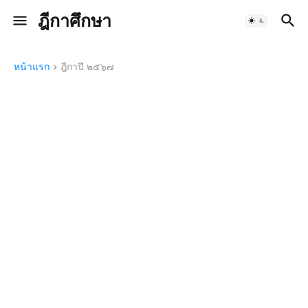
ฎีกาศึกษา
หน้าแรก
ฎีกาปี ๒๕๖๗