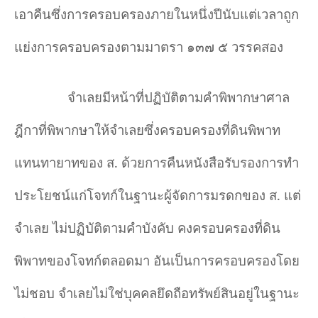
เอาคืนซึ่งการครอบครองภายในหนึ่งปีนับแต่เวลาถูก
แย่งการครอบครองตามมาตรา ๑๓๗ ๕ วรรคสอง
จำ
เลยมีหน้าที่ปฏิบัติตามคำ
พิพากษาศาล
ฎีกาที่พิพากษาให้จำ
เลยซึ่งครอบครองที่ดินพิพาท
แทนทายาทของ ส. ด้วยการคืนหนังสือรับรองการทำ
ประโยชน์แก่โจทก์ในฐานะผู้จัดการมรดกของ ส. แต่
จำ
เลย ไม่ปฏิบัติตามคำ
บังคับ คงครอบครองที่ดิน
พิพาทของโจทก์ตลอดมา อันเป็นการครอบครองโดย
ไม่ชอบ จำ
เลยไม่ใช่บุคคลยึดถือทรัพย์สินอยู่ในฐานะ