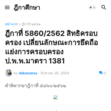
ฎีกาศึกษา
หน้าแรก
ฎีกาปี ๒๕๖๒
ฎีกาที่ 5860/2562 สิทธิครอบ
ครอง เปลี่ยนลักษณะการยึดถือ
แย่งการครอบครอง
ป.พ.พ.มาตรา 1381
by
dekasuksa
-
สิงหาคม 29, 2564
0
คำพิพากษาฎีกาที่ ๕๘๖๐/๒๕๖๒