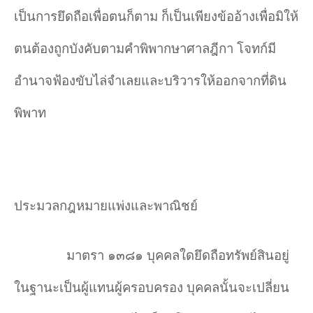
เป็นการยึดถือเพื่อตนก็ตาม ก็เป็นเพียงข้ออ้างเพื่อมิให้
ตนต้องถูกบังคับตามคำพิพากษาศาลฎีกา โจทก์มี
อำนาจฟ้องขับไล่จำเลยและบริวารให้ออกจากที่ดิน
พิพาท
ประมวลกฎหมายแพ่งและพาณิชย์
มาตรา ๑๓๘๑ บุคคลใดยึดถือทรัพย์สินอยู่
ในฐานะเป็นผู้แทนผู้ครอบครอง บุคคลนั้นจะเปลี่ยน