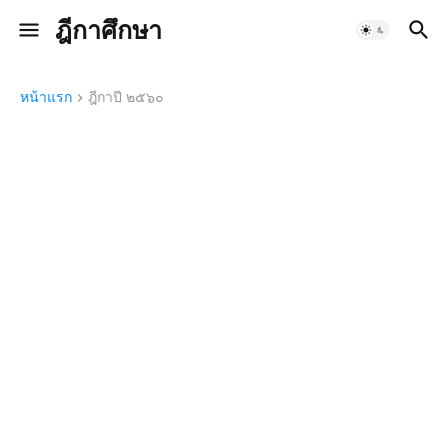
ฎีกาศึกษา
หน้าแรก
ฎีกาปี ๒๕๖๐