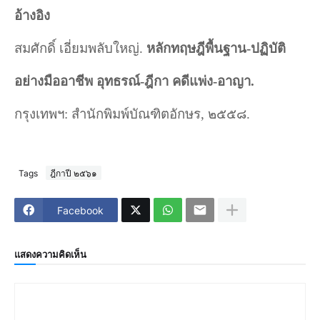
อ้างอิง
สมศักดิ์ เอี่ยมพลับใหญ่.
หลักทฤษฎีพื้นฐาน-ปฏิบัติ
อย่างมืออาชีพ อุทธรณ์-ฎีกา คดีแพ่ง-อาญา.
กรุงเทพฯ
:
สำนักพิมพ์บัณฑิตอักษร, ๒๕๕๘.
Tags
ฎีกาปี ๒๕๖๑
Facebook
แสดงความคิดเห็น