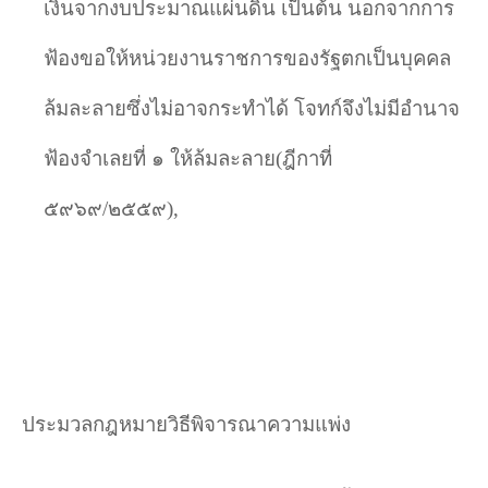
เงินจากงบประมาณแผ่นดิน เป็นต้น นอกจากการ
ฟ้องขอให้หน่วยงานราชการของรัฐตกเป็นบุคคล
ล้มละลายซึ่งไม่อาจกระทำได้ โจทก์จึงไม่มีอำนาจ
ฟ้องจำเลยที่ ๑ ให้ล้มละลาย(ฎีกาที่
๕๙๖๙/๒๕๕๙)
,
ประมวลกฎหมายวิธีพิจารณาความแพ่ง