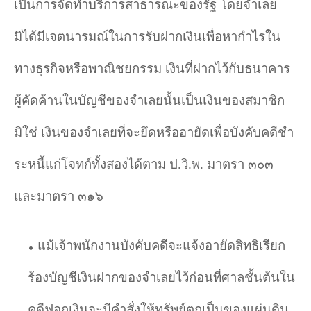
เป็นการจัดทำบริการสาธารณะของรัฐ โดยจําเลย
มิได้มีเจตนารมณ์ในการรับฝากเงินเพื่อหากําไรใน
ทางธุรกิจหรือพาณิชยกรรม เงินที่ฝากไว้กับธนาคาร
ผู้คัดค้านในบัญชีของจําเลยนั้นเป็นเงินของสมาชิก
มิใช่ เงินของจําเลยที่จะยึดหรืออายัดเพื่อบังคับคดีชํา
ระหนี้แก่โจทก์ทั้งสองได้ตาม ป.วิ.พ. มาตรา ๓๐๓
และมาตรา ๓๑๖
แม้เจ้าพนักงานบังคับคดีจะแจ้งอายัดสิทธิเรียก
ร้องบัญชีเงินฝากของจำเลยไว้ก่อนที่ศาลชั้นต้นใน
คดีฟอกเงินจะมีคำสั่งให้ทรัพย์ตกเป็นของแผ่นดิน