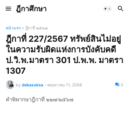
ฎีกาศึกษา
หน้าแรก
ฎีกาปี ๒๕๖๗
ฎีกาที่ 227/2567 ทรัพย์สินไม่อยู่
ในความรับผิดแห่งการบังคับคดี
ป.วิ.พ.มาตรา 301 ป.พ.พ. มาตรา
1307
by
dekasuksa
-
พฤษภาคม 11, 2568
0
คำพิพากษาฎีกาที่ ๒๒๗/๒๕๖๗