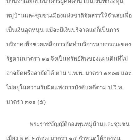
บ้านจําเลยกับธนาคารผู้คัดค้าน เป็นเงินที่กองทุน
หมู่บ้านและชุมชนเมืองแห่งชาติจัดสรรให้จําเลยเพื่อ
เป็นเงินอุดหนุน แม้จะมีเงินบริจาคแต่ก็เป็นการ
บริจาคเพื่อช่วยเหลือการจัดทำบริการสาธารณะของ
รัฐตามมาตรา ๑๒ จึงเป็นทรัพย์สินของแผ่นดินที่ไม่
อาจยึดหรืออายัดได้ ตาม ป.พ.พ. มาตรา ๑๓๐๗ และ
ไม่อยู่ในความรับผิดแห่งการบังคับคดีตาม ป.วิ.พ.
มาตรา ๓๐๑ (๕)
พระราชบัญญัติกองทุนหมู่บ้านและชุมชน
เมือง พ.ศ. ๒๕๔๗ มาตรา ๑๔ กําหนดให้กองทุน