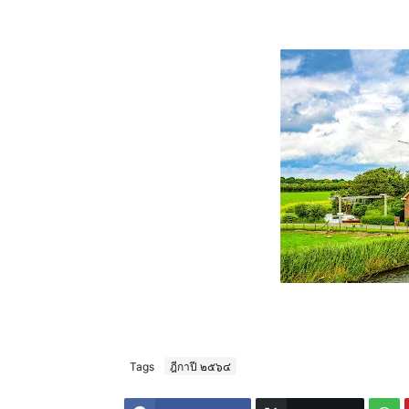
Tags
ฎีกาปี ๒๕๖๔