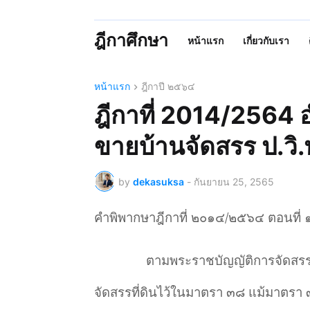
ฎีกาศึกษา
หน้าแรก
เกี่ยวกับเรา
หน้าแรก
ฎีกาปี ๒๕๖๔
ฎีกาที่ 2014/2564 อ
ขายบ้านจัดสรร ป.วิ
by
dekasuksa
-
กันยายน 25, 2565
คำพิพากษาฎีกาที่ ๒๐๑๔/๒๕๖๔ ตอนที่
ตามพระราชบัญญัติการจัดสรรท
จัดสรรที่ดินไว้ในมาตรา ๓๘ แม้มาตรา