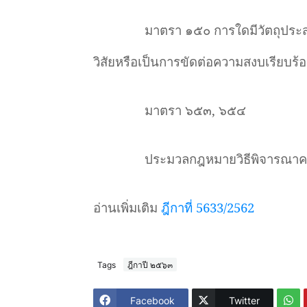
มาตรา ๑๕๐ การใดมีวัตถุประส
วิสัยหรือเป็นการขัดต่อความสงบเรียบร
มาตรา ๖๕๓, ๖๕๔
ประมวลกฎหมายวิธีพิจารณาค
อ่านเพิ่มเติม
ฎีกาที่ 5633/2562
Tags
ฎีกาปี ๒๕๖๓
Facebook
Twitter