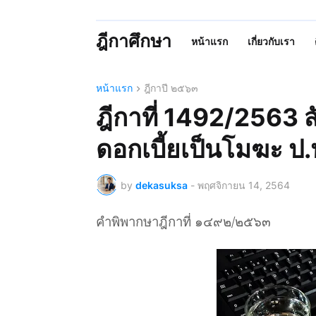
ฎีกาศึกษา
หน้าแรก
เกี่ยวกับเรา
หน้าแรก
ฎีกาปี ๒๕๖๓
ฎีกาที่ 1492/2563 
ดอกเบี้ยเป็นโมฆะ ป
by
dekasuksa
-
พฤศจิกายน 14, 2564
คำพิพากษาฎีกาที่ ๑๔๙๒/๒๕๖๓