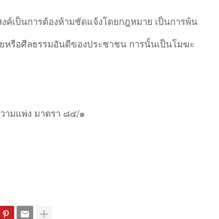
งค์เป็นการต้องห้ามชัดแจ้งโดยกฎหมาย เป็นการพ้น
้อยหรือศีลธรรมอันดีของประชาชน การนั้นเป็นโมฆะ
วามแพ่ง มาตรา ๘๔/๑