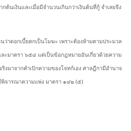
นเงินและเมื่อมีจำนวนเกินกว่าเงินต้นที่กู้ จำเลยจึง
เด็นว่าดอกเบี้ยตกเป็นโมฆะ เพราะต้องห้ามตามประมวล
ะมาตรา ๖๕๔ แต่เป็นข้อกฎหมายอันเกี่ยวด้วยความ
็จจริงมาจากคำเบิกความของโจทก์เอง ศาลฎีกามีอำนาจ
ธีพิจารณาความแพ่ง มาตรา ๑๔๒ (๕)