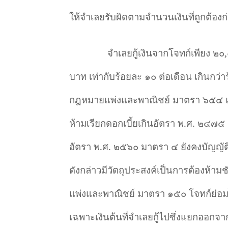
ให้จำเลยรับผิดตามจำนวนเงินที่ถูกต้องก
จำเลยกู้เงินจากโจทก์เพียง ๒๐
,
บาท เท่ากับร้อยละ ๑๐ ต่อเดือน เกินกว่
กฎหมายแพ่งและพาณิชย์ มาตรา ๖๕๔ แ
ห้ามเรียกดอกเบี้ยเกินอัตรา พ.ศ. ๒๔๗
อัตรา พ.ศ. ๒๕๖๐ มาตรา ๔ ยังคงบัญญัต
ดังกล่าวมีวัตถุประสงค์เป็นการต้อง
แพ่งและพาณิชย์ มาตรา ๑๕๐ โจทก์ย่อมไม่
เฉพาะเงินต้นที่จำเลยกู้ไปซึ่งแยกออกจา