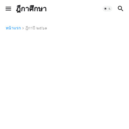
ฎีกาศึกษา
หน้าแรก
ฎีกาปี ๒๕๖๑