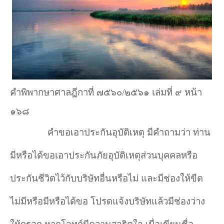
คำพิพากษาศาลฎีกาที่ ๗๕๖๐/๒๕๖๑ เล่มที่ ๙ หน้า
๑๖๘
คำขอเอาประกันอุบัติเหตุ มีคำถามว่า ท่าน
มีหรือได้ขอเอาประกันภัยอุบัติเหตุส่วนบุคคลหรือ
ประกันชีวิตไว้กับบริษัทอื่นหรือไม่ และมีช่องให้ขีด
ไม่มีหรือมีหรือได้ขอ โปรดแจ้งบริษัทแล้วมีช่องว่าง