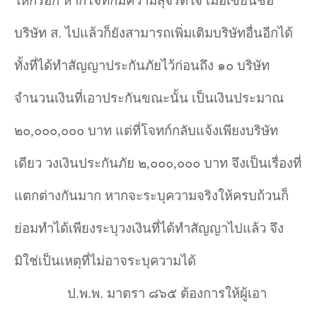
ให้กรอก หากโจทก์มีความสุจริตใจ เมื่อเขียนชื่อ
บริษัท ส. ไปแล้วก็ยังสามารถเพิ่มเติมบริษัทอื่นอีกได้
ทั้งที่ได้ทำสัญญาประกันภัยไว้ก่อนถึง ๑๐ บริษัท
จำนวนเงินที่เอาประกันขณะนั้น เป็นเงินประมาณ
๒๐
,
๐๐๐,๐๐๐ บาท แต่ที่โจทก์กลับแจ้งเพียงบริษัท
เดียว วงเงินประกันภัย ๒
,
๐๐๐
,
๐๐๐ บาท จึงเป็นเรื่องที่
แตกต่างกันมาก หากจะระบุความจริงให้ครบถ้วนก็
ย่อมทำได้เพียงระบุวงเงินที่ได้ทำสัญญาไปแล้ว จึง
มิใช่เป็นเหตุที่ไม่อาจระบุความได้
ป.พ.พ. มาตรา ๘๖๕ ต้องการให้ผู้เอา