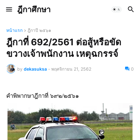
ฎีกาศึกษา
หน้าแรก
ฎีกาปี ๒๕๖๑
ฎีกาที่ 692/2561 ต่อสู้หรือขัด
ขวางเจ้าพนักงาน เหตุฉกรรจ์
by
dekasuksa
-
พฤศจิกายน 21, 2562
0
คำพิพากษาฎีกาที่ ๖๙๒/๒๕๖๑