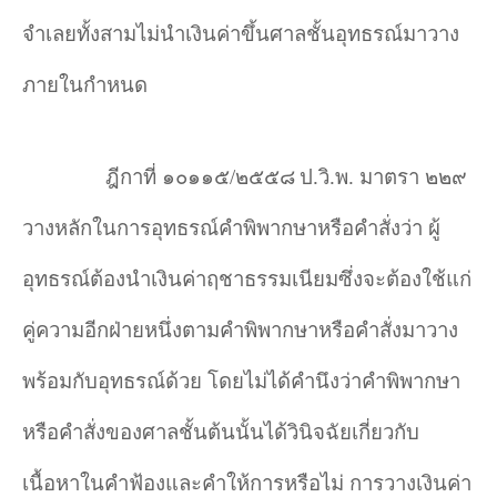
จำเลยทั้งสามไม่นำเงินค่าขึ้นศาลชั้นอุทธรณ์มาวาง
ภายในกำหนด
ฎีกาที่ ๑๐๑๑๕/๒๕๕๘
ป.วิ.พ. มาตรา ๒๒๙
วางหลักในการอุทธรณ์คำ
พิพากษาหรือคำสั่งว่า ผู้
อุทธรณ์ต้องนำเงินค่าฤชาธรรมเนียมซึ่งจะต้องใช้แก่
คู่ความอีกฝ่ายหนึ่งตามคำ
พิพากษาหรือคำสั่งมาวาง
พร้อมกับอุทธรณ์ด้วย โดยไม่ได้คำ
นึงว่าคำ
พิพากษา
หรือคำสั่งของศาลชั้นต้นนั้นได้วินิจฉัยเกี่ยวกับ
เนื้อหาในคำฟ้องและคำให้การหรือไม่ การวางเงินค่า