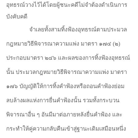
อุทธรณ์วางไว้ได้โดยผู้ชนะคดีไม่จำ
ต้องดำ
เนินการ
บังคับคดี
จำ
เลยทั้งสามทิ้งฟ้องอุทธรณ์ตามประมวล
กฎหมายวิธีพิจารณาความแพ่ง มาตรา ๑๗๔ (๒)
ประกอบมาตรา ๒๔๖ และผลของการทิ้งฟ้องอุทธรณ์
นั้น ประมวลกฎหมายวิธีพิจารณาความแพ่ง มาตรา
๑๗๖ บัญญัติให้การทิ้งคำ
ฟ้องหรือถอนคำ
ฟ้องย่อม
ลบล้างผลแห่งการยื่นคำ
ฟ้องนั้น รวมทั้งกระบวน
พิจารณาอื่น ๆ อันมีมาต่อภายหลังยื่นคำ
ฟ้อง และ
กระทำ
ให้คู่ความกลับคืนเข้าสู่ฐานะเดิมเสมือนหนึ่ง