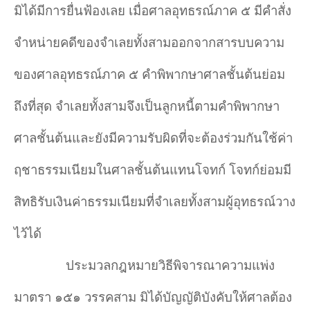
มิได้มีการยื่นฟ้องเลย เมื่อศาลอุทธรณ์ภาค ๕ มีคำ
สั่ง
จำ
หน่ายคดีของจำ
เลยทั้งสามออกจากสารบบความ
ของศาลอุทธรณ์ภาค ๕ คำ
พิพากษาศาลชั้นต้นย่อม
ถึงที่สุด จำ
เลยทั้งสามจึงเป็นลูกหนี้ตามคำ
พิพากษา
ศาลชั้นต้นและยังมีความรับผิดที่จะต้องร่วมกันใช้ค่า
ฤชาธรรมเนียมในศาลชั้นต้นแทนโจทก์ โจทก์ย่อมมี
สิทธิรับเงินค่าธรรมเนียมที่จำ
เลยทั้งสามผู้อุทธรณ์วาง
ไว้ได้
ประมวลกฎหมายวิธีพิจารณาความแพ่ง
มาตรา ๑๕๑ วรรคสาม มิได้บัญญัติบังคับให้ศาลต้อง