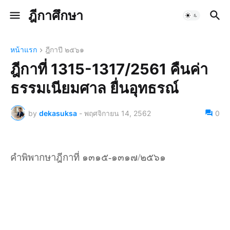
ฎีกาศึกษา
หน้าแรก
ฎีกาปี ๒๕๖๑
ฎีกาที่ 1315-1317/2561 คืนค่า
ธรรมเนียมศาล ยื่นอุทธรณ์
by
dekasuksa
-
พฤศจิกายน 14, 2562
0
คำพิพากษาฎีกาที่ ๑๓๑๕-๑๓๑๗/๒๕๖๑