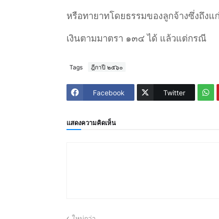
หรือทายาทโดยธรรมของลูกจ้างซึ่งถึงแก่
เงินตามมาตรา ๑๓๔ ได้ แล้วแต่กรณี
Tags
ฎีกาปี ๒๕๖๐
Facebook
Twitter
แสดงความคิดเห็น
ใหม่กว่า