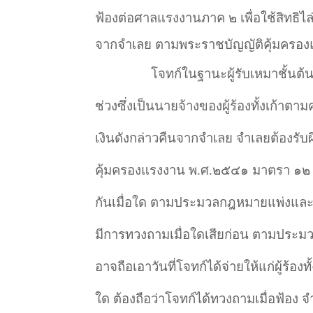
ฟ้องต่อศาลแรงงานภาค ๒ เพื่อใช้สิทธิไล
จากจำเลย ตามพระราชบัญญัติคุ้มครอง
โจทก์ในฐานะผู้รับเหมาชั้นต้น
ช่วงซึ่งเป็นนายจ้างของผู้ร้องทั้งเก้าตา
เงินดังกล่าวคืนจากจำเลย จำเลยต้องรับ
คุ้มครองแรงงาน พ.ศ.๒๕๔๑ มาตรา ๑๒ วรร
กันเมื่อใด ตามประมวลกฎหมายแพ่งและพ
มีการทวงถามเมื่อใดเสียก่อน ตามประม
อาจถือเอาวันที่โจทก์ได้จ่ายให้แก่ผู้ร้อง
ใด ต้องถือว่าโจทก์ได้ทวงถามเมื่อฟ้อง 