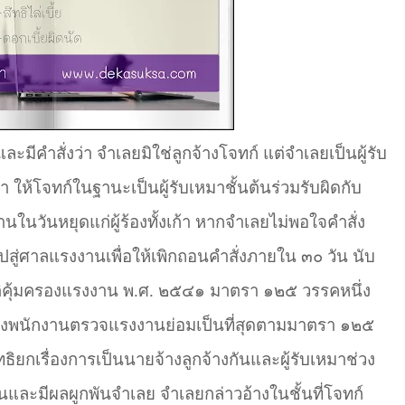
มีคำสั่งว่า จำเลยมิใช่ลูกจ้างโจทก์ แต่จำเลยเป็นผู้รับ
า ให้โจทก์ในฐานะเป็นผู้รับเหมาชั้นต้นร่วมรับผิดกับ
นในวันหยุดแก่ผู้ร้องทั้งเก้า หากจำเลยไม่พอใจคำสั่ง
ู่ศาลแรงงานเพื่อให้เพิกถอนคำสั่งภายใน ๓๐ วัน นับ
ติคุ้มครองแรงงาน พ.ศ. ๒๕๔๑ มาตรา ๑๒๕ วรรคหนึ่ง
สั่งพนักงานตรวจแรงงานย่อมเป็นที่สุดตามมาตรา ๑๒๕
ิยกเรื่องการเป็นนายจ้างลูกจ้างกันและผู้รับเหมาช่วง
นและมีผลผูกพันจำเลย จำเลยกล่าวอ้างในชั้นที่โจทก์