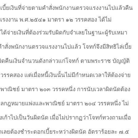
่เบี้ยเงินที่จ่ายตามคำสั่งพนักงานตรวจแรงงานไปแล้วคืน
แรงงาน พ.ศ.๒๕๔๑ มาตรา ๑๒ วรรคสอง ได้ไม่
ได้จ่ายเงินที่ต้องร่วมรับผิดกับจำเลยในฐานะผู้รับเหมา
มคำสั่งพนักงานตรวจแรงงานไปแล้ว โจทก์จึงมีสิทธิไล่เบี้ย
ผิดคืนเงินจำนวนดังกล่าวแก่โจทก์ ตามพระราช บัญญัติ
คสอง แต่เมื่อหนี้เงินนั้นไม่มีกำหนดเวลาให้ต้องจ่าย
าณิชย์ มาตรา ๒๐๓ วรรคหนึ่ง การนับเวลาผิดนัดต้อง
วลกฎหมายแพ่งและพาณิชย์ มาตรา ๒๐๔ วรรคหนึ่ง ไม่
ทั้งเก้าไปเป็นวันผิดนัด เมื่อไม่ปรากฏว่าโจทก์ทวงถามเมื่อ
จำเลยต้องชำระดอกเบี้ยระหว่างผิดนัด อัตราร้อยละ ๗.๕