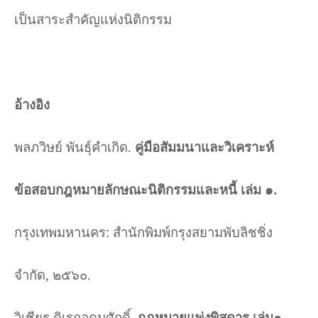
เป็นสาระสำคัญแห่งนิติกรรม
อ้างอิง
พลภวิษย์ พันธุ์คำเกิด
.
คู่มือสัมมนาและวิเคราะห์
ข้อสอบกฎหมายลักษณะนิติกรรมและหนี้ เล่ม ๑
.
กรุงเทพมหานคร
:
สำนักพิมพ์กรุงสยามพับลิชชิ่ง
จำกัด
,
๒๕๖๐
.
วิเชียร ดิเรกอุดมศักดิ์.
กฎหมายแพ่งพิสดาร เล่ม๑